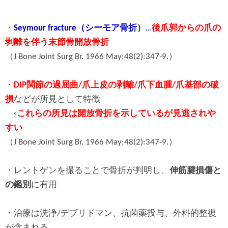
・
Seymour fracture（シーモア骨折）
…
後爪郭からの爪の
剥離を伴う末節骨開放骨折
（J Bone Joint Surg Br. 1966 May;48(2):347-9.）
・
DIP関節の過屈曲/爪上皮の剥離/爪下血腫/爪基部の破
損
などが所見として特徴
◦
これらの所見は開放骨折を示しているが見逃されや
すい
（J Bone Joint Surg Br. 1966 May;48(2):347-9.）
・レントゲンを撮ることで骨折が判明し、
伸筋腱損傷と
の鑑別
に有用
・治療は洗浄/デブリドマン、抗菌薬投与、外科的整復
が含まれる