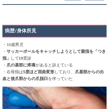
病歴/身体所見
・10歳男児
・
サッカーボールをキャッチしようとして親指を「つき
指」
してER受診
・
爪の基部に疼痛
があると訴えている
・右母指は
5度ほど屈曲変形
しており、
爪基部からの出
血と後爪郭からの爪脱臼
を伴っていた