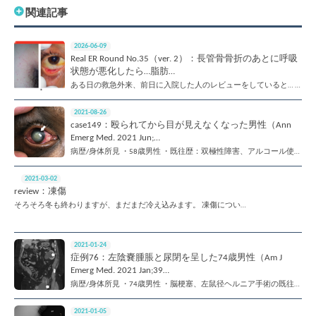
関連記事
2026-06-09
Real ER Round No.35（ver. 2）：長管骨骨折のあとに呼吸
状態が悪化したら…脂肪…
ある日の救急外来、前日に入院した人のレビューをしていると… …
2021-08-26
case149：殴られてから目が見えなくなった男性（Ann
Emerg Med. 2021 Jun;…
病歴/身体所見 ・58歳男性 ・既往歴：双極性障害、アルコール使…
2021-03-02
review：凍傷
そろそろ冬も終わりますが、まだまだ冷え込みます。 凍傷につい…
2021-01-24
症例76：左陰嚢腫脹と尿閉を呈した74歳男性（Am J
Emerg Med. 2021 Jan;39…
病歴/身体所見 ・74歳男性 ・脳梗塞、左鼠径ヘルニア手術の既往…
2021-01-05