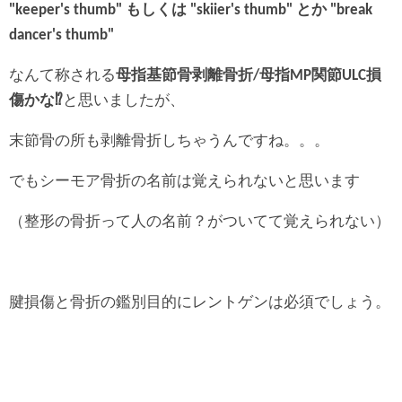
"keeper's thumb" もしくは "skiier's thumb" とか "break
dancer's thumb"
なんて称される
母指基節骨剥離骨折/母指MP関節ULC損
傷かな⁉
と思いましたが、
末節骨の所も剥離骨折しちゃうんですね。。。
でもシーモア骨折の名前は覚えられないと思います
（整形の骨折って人の名前？がついてて覚えられない）
腱損傷と骨折の鑑別目的にレントゲンは必須でしょう。