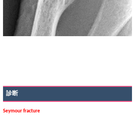
診断
Seymour fracture