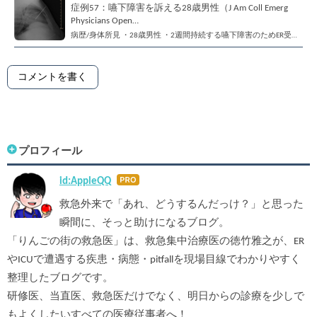
症例57：嚥下障害を訴える28歳男性（J Am Coll Emerg
Physicians Open…
病歴/身体所見 ・28歳男性 ・2週間持続する嚥下障害のためER受…
コメントを書く
プロフィール
id:AppleQQ
はて
なブ
救急外来で「あれ、どうするんだっけ？」と思った
ログ
瞬間に、そっと助けになるブログ。
Pro
「りんごの街の救急医」は、救急集中治療医の徳竹雅之が、ER
やICUで遭遇する疾患・病態・pitfallを現場目線でわかりやすく
整理したブログです。
研修医、当直医、救急医だけでなく、明日からの診療を少しで
もよくしたいすべての医療従事者へ！